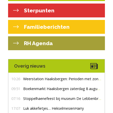
Sterpunten
Familieberichten
RH Agenda
Overig nieuws
10:26
Weerstation Haaksbergen: Perioden met zon en droog
09:51
Boekenmarkt Haaksbergen zaterdag 8 augustus, marktplein Haaksbergen
07:16
Stoppelhaenefeest bij museum De Lebbenbrugge
17:07
Luk akkefietjes… HekselmesienHarry