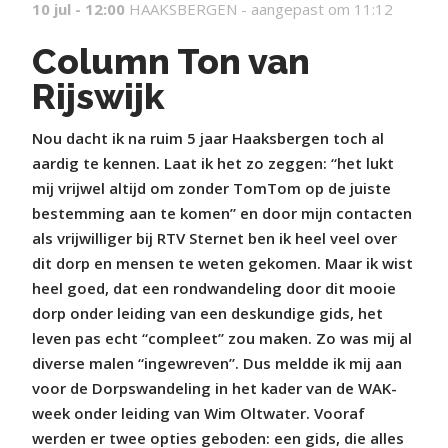
10 jul - 12:00
HAAKSBERGEN -
aangepast om 11:12
Column Ton van
Rijswijk
Nou dacht ik na ruim 5 jaar Haaksbergen toch al
aardig te kennen. Laat ik het zo zeggen: “het lukt
mij vrijwel altijd om zonder TomTom op de juiste
bestemming aan te komen” en door mijn contacten
als vrijwilliger bij RTV Sternet ben ik heel veel over
dit dorp en mensen te weten gekomen. Maar ik wist
heel goed, dat een rondwandeling door dit mooie
dorp onder leiding van een deskundige gids, het
leven pas echt “compleet” zou maken. Zo was mij al
diverse malen “ingewreven”. Dus meldde ik mij aan
voor de Dorpswandeling in het kader van de WAK-
week onder leiding van Wim Oltwater. Vooraf
werden er twee opties geboden: een gids, die alles