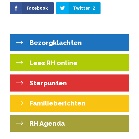
Facebook
Twitter
2
Bezorgklachten
Lees RH online
Sterpunten
Familieberichten
RH Agenda