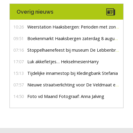
Overig nieuws
10:26
Weerstation Haaksbergen: Perioden met zon en droog
09:51
Boekenmarkt Haaksbergen zaterdag 8 augustus, marktplein Haaksbergen
07:16
Stoppelhaenefeest bij museum De Lebbenbrugge
17:07
Luk akkefietjes… HekselmesienHarry
15:13
Tijdelijke innamestop bij Kledingbank Stefania
07:57
Nieuwe straatverlichting voor De Veldmaat en De Pas
14:50
Foto vd Maand Fotograaf: Anna Jalving