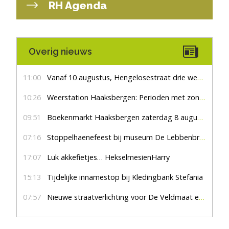
RH Agenda
Overig nieuws
11:00
Vanaf 10 augustus, Hengelosestraat drie weken dicht voor doorgaand verkeer
10:26
Weerstation Haaksbergen: Perioden met zon en droog
09:51
Boekenmarkt Haaksbergen zaterdag 8 augustus, marktplein Haaksbergen
07:16
Stoppelhaenefeest bij museum De Lebbenbrugge
17:07
Luk akkefietjes… HekselmesienHarry
15:13
Tijdelijke innamestop bij Kledingbank Stefania
07:57
Nieuwe straatverlichting voor De Veldmaat en De Pas