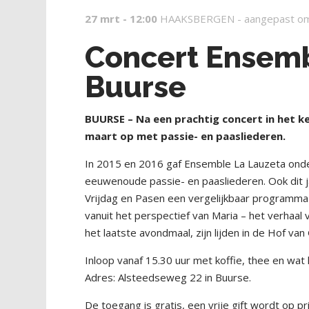
27 mrt - 12:00
HAAKSBERGEN -
aangepast o
Concert Ensemb
Buurse
BUURSE – Na een prachtig concert in het k
maart op met passie- en paasliederen.
In 2015 en 2016 gaf Ensemble La Lauzeta onde
eeuwenoude passie- en paasliederen. Ook dit 
Vrijdag en Pasen een vergelijkbaar programma o
vanuit het perspectief van Maria – het verhaal 
het laatste avondmaal, zijn lijden in de Hof van
Inloop vanaf 15.30 uur met koffie, thee en wat
Adres: Alsteedseweg 22 in Buurse.
De toegang is gratis, een vrije gift wordt op p