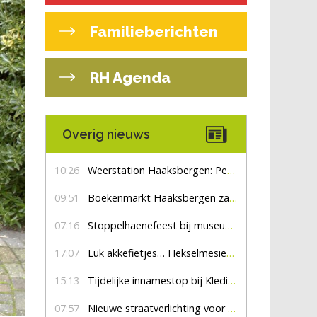
Familieberichten
RH Agenda
Overig nieuws
10:26
Weerstation Haaksbergen: Perioden met zon en droog
09:51
Boekenmarkt Haaksbergen zaterdag 8 augustus, marktplein Haaksbergen
07:16
Stoppelhaenefeest bij museum De Lebbenbrugge
17:07
Luk akkefietjes… HekselmesienHarry
15:13
Tijdelijke innamestop bij Kledingbank Stefania
07:57
Nieuwe straatverlichting voor De Veldmaat en De Pas