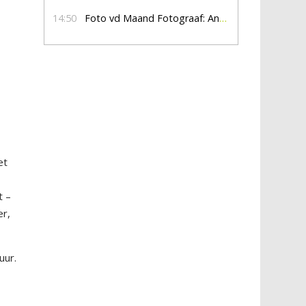
14:50
Foto vd Maand Fotograaf: Anna Jalving
et
t –
er,
uur.