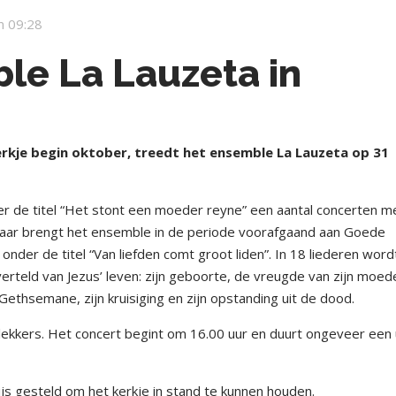
m 09:28
le La Lauzeta in
erkje begin oktober, treedt het ensemble La Lauzeta op 31
r de titel “Het stont een moeder reyne” een aantal concerten m
jaar brengt het ensemble in de periode voorafgaand aan Goede
nder de titel “Van liefden comt groot liden”. In 18 liederen word
verteld van Jezus’ leven: zijn geboorte, de vreugde van zijn moed
 Gethsemane, zijn kruisiging en zijn opstanding uit de dood.
 lekkers. Het concert begint om 16.00 uur en duurt ongeveer een 
rijs gesteld om het kerkje in stand te kunnen houden.