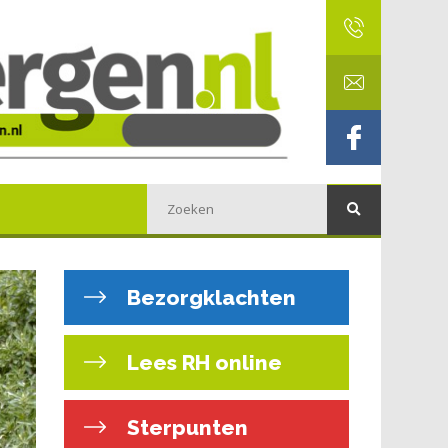
Bezorgklachten
Lees RH online
Sterpunten