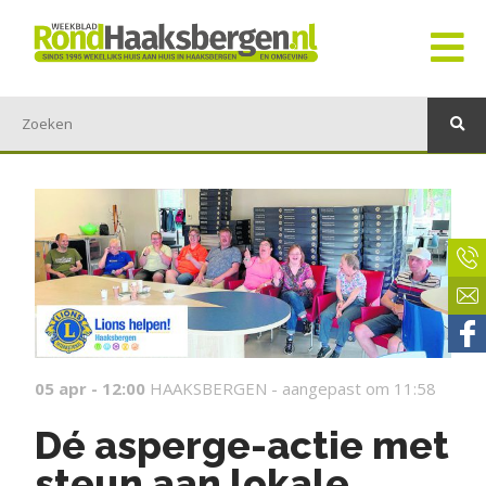
05 apr - 12:00
HAAKSBERGEN -
aangepast om 11:58
Dé asperge-actie met
steun aan lokale