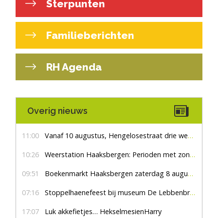
Sterpunten
Familieberichten
RH Agenda
Overig nieuws
11:00
Vanaf 10 augustus, Hengelosestraat drie weken dicht voor doorgaand verkeer
10:26
Weerstation Haaksbergen: Perioden met zon en droog
09:51
Boekenmarkt Haaksbergen zaterdag 8 augustus, marktplein Haaksbergen
07:16
Stoppelhaenefeest bij museum De Lebbenbrugge
17:07
Luk akkefietjes… HekselmesienHarry