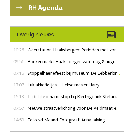
RH Agenda
Overig nieuws
10:26
Weerstation Haaksbergen: Perioden met zon en droog
09:51
Boekenmarkt Haaksbergen zaterdag 8 augustus, marktplein Haaksbergen
07:16
Stoppelhaenefeest bij museum De Lebbenbrugge
17:07
Luk akkefietjes… HekselmesienHarry
15:13
Tijdelijke innamestop bij Kledingbank Stefania
07:57
Nieuwe straatverlichting voor De Veldmaat en De Pas
14:50
Foto vd Maand Fotograaf: Anna Jalving