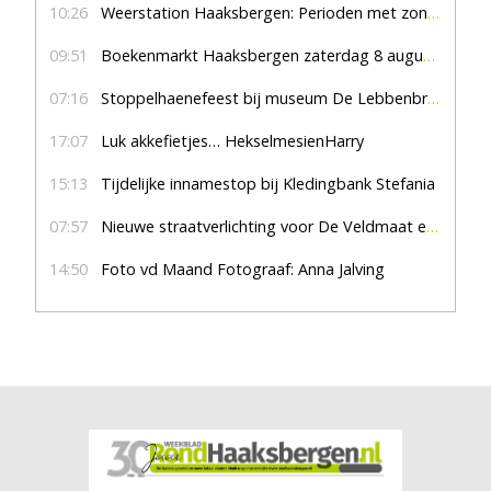
10:26
Weerstation Haaksbergen: Perioden met zon en droog
09:51
Boekenmarkt Haaksbergen zaterdag 8 augustus, marktplein Haaksbergen
07:16
Stoppelhaenefeest bij museum De Lebbenbrugge
17:07
Luk akkefietjes… HekselmesienHarry
15:13
Tijdelijke innamestop bij Kledingbank Stefania
07:57
Nieuwe straatverlichting voor De Veldmaat en De Pas
14:50
Foto vd Maand Fotograaf: Anna Jalving