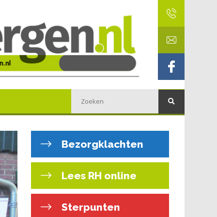
Bezorgklachten
Lees RH online
Sterpunten