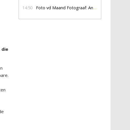
14:50
Foto vd Maand Fotograaf: Anna Jalving
 die
en
bare.
ten
de