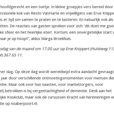
 hoofdgerecht en een toetje. In kleine groepjes vers bereid door
essionele kok van Resto VanHarte en vrijwilligers van Erve Knippe
s er tijd om samen te praten en te luisteren. En natuurlijk ook als
tten. De reacties van gasten spreken voor zich: ‘dit doet me goe
uke sfeer en het heerlijke eten’. Kortom: een onvergetelijke start
 waar je op hoopt”, aldus Marga Broekhuis.
nsdag van de maand om 17.00 uur op Erve Knippert (Hulstweg 11)
4) 367 65 11.
er dag. Op deze dag wordt wereldwijd extra aandacht gevraag
le jaar door verschillende ontmoetingsmomenten voor mensen die
tie. Maar ook voor hun naasten, voor mantelzorgers, voor
l) betrokken is bij vergeetachtigheid of dementie. Denk aan het
jke Kookclub, maar ook de cursussen Kracht van herinneringen e
ie op noaberpoort.nl.