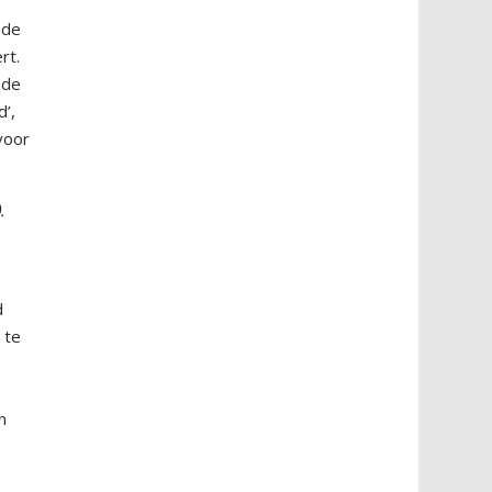
 de
rt.
 de
d’,
 voor
.
d
 te
n