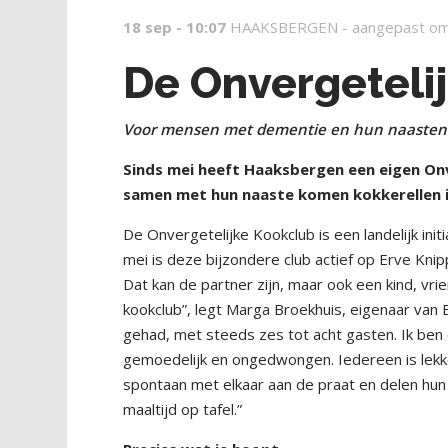
18 sep - 10:07
HAAKSBERGEN -
aangepast om
De Onvergeteli
Voor mensen met dementie en hun naasten
Sinds mei heeft Haaksbergen een eigen On
samen met hun naaste komen kokkerellen in
De Onvergetelijke Kookclub is een landelijk in
mei is deze bijzondere club actief op Erve Kn
Dat kan de partner zijn, maar ook een kind, vr
kookclub”, legt Marga Broekhuis, eigenaar van 
gehad, met steeds zes tot acht gasten. Ik ben e
gemoedelijk en ongedwongen. Iedereen is lekke
spontaan met elkaar aan de praat en delen hun
maaltijd op tafel.”