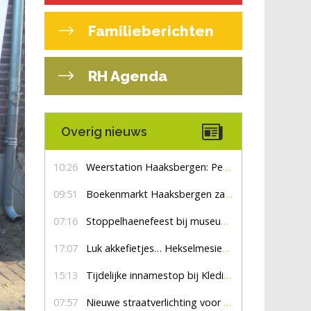
Familieberichten
RH Agenda
Overig nieuws
10:26
Weerstation Haaksbergen: Perioden met zon en droog
09:51
Boekenmarkt Haaksbergen zaterdag 8 augustus, marktplein Haaksbergen
07:16
Stoppelhaenefeest bij museum De Lebbenbrugge
17:07
Luk akkefietjes… HekselmesienHarry
15:13
Tijdelijke innamestop bij Kledingbank Stefania
07:57
Nieuwe straatverlichting voor De Veldmaat en De Pas