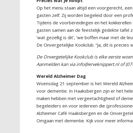
Precies wat je hoopt
Op het menu staan altijd een voorgerecht, een
gasten zelf. Zij worden begeleid door een prof
Tijdens de voorbereidingen en het kokkerellen i
gasten samen aan de feestelijk gedekte tafel zi
‘wat gezellig is dit’, ‘we boffen maar met de le
De Onvergetelijke Kookclub. “Ja, dit is precies
De Onvergetelijke Kookclub is elke eerste woe
Aanmelden kan via info@erveknippert.nl of (07
Wereld Alzheimer Dag
Woensdag 21 september is het Wereld Alzheim
voor dementie. In Haaksbergen zijn er het he
maken hebben met vergeetachtigheid of demen
begeleiders en voor iedereen die (professionee
Alzheimer Café Haaksbergen en de Onvergeteli
Omgaan met dementie. Kijk voor meer informat