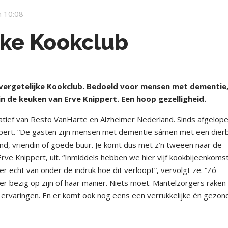
 10:08
jke Kookclub
vergetelijke Kookclub. Bedoeld voor mensen met dementie,
 de keuken van Erve Knippert. Een hoop gezelligheid.
itiatief van Resto VanHarte en Alzheimer Nederland. Sinds afgelop
ippert. “De gasten zijn mensen met dementie sámen met een dier
iend, vriendin of goede buur. Je komt dus met z’n tweeën naar de
Erve Knippert, uit. “Inmiddels hebben we hier vijf kookbijeenkoms
r echt van onder de indruk hoe dit verloopt”, vervolgt ze. “Zó
r bezig op zijn of haar manier. Niets moet. Mantelzorgers raken
 ervaringen. En er komt ook nog eens een verrukkelijke én gezon