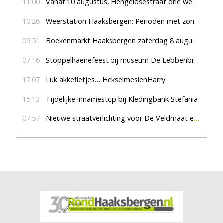
11:00
Vanaf 10 augustus, Hengelosestraat drie weken dicht voor doorgaand verkeer
10:26
Weerstation Haaksbergen: Perioden met zon en droog
09:51
Boekenmarkt Haaksbergen zaterdag 8 augustus, marktplein Haaksbergen
07:16
Stoppelhaenefeest bij museum De Lebbenbrugge
17:07
Luk akkefietjes… HekselmesienHarry
15:13
Tijdelijke innamestop bij Kledingbank Stefania
07:57
Nieuwe straatverlichting voor De Veldmaat en De Pas