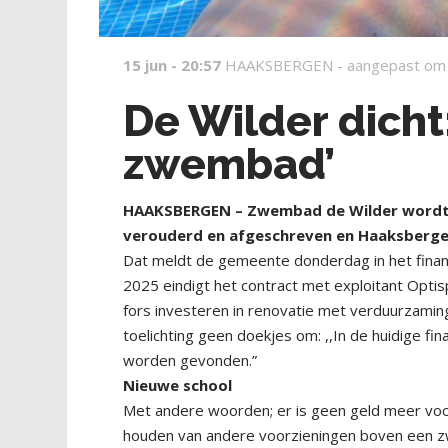
15 jun - 20:57
HAAKSBERGEN -
aangepast om
De Wilder dicht
zwembad’
HAAKSBERGEN – Zwembad de Wilder wordt be
verouderd en afgeschreven en Haaksberge
Dat meldt de gemeente donderdag in het fina
2025 eindigt het contract met exploitant Op
fors investeren in renovatie met verduurzamin
toelichting geen doekjes om: ,,In de huidige fi
worden gevonden.”
Nieuwe school
Met andere woorden; er is geen geld meer vo
houden van andere voorzieningen boven een zw