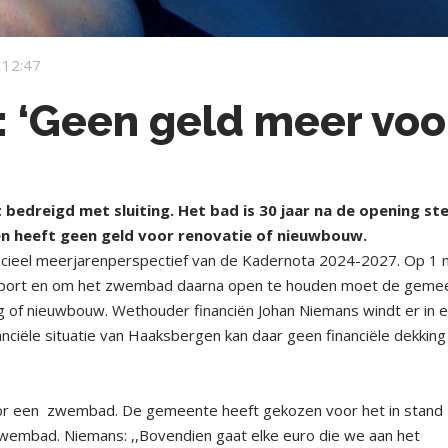
 12:47
: ‘Geen geld meer voo
dreigd met sluiting. Het bad is 30 jaar na de opening st
n heeft geen geld voor renovatie of nieuwbouw.
ncieel meerjarenperspectief van de Kadernota 2024-2027. Op 1 
tisport en om het zwembad daarna open te houden moet de geme
g of nieuwbouw. Wethouder financiën Johan Niemans windt er in 
nanciële situatie van Haaksbergen kan daar geen financiële dekkin
or een zwembad. De gemeente heeft gekozen voor het in stand
embad. Niemans: ,,Bovendien gaat elke euro die we aan het