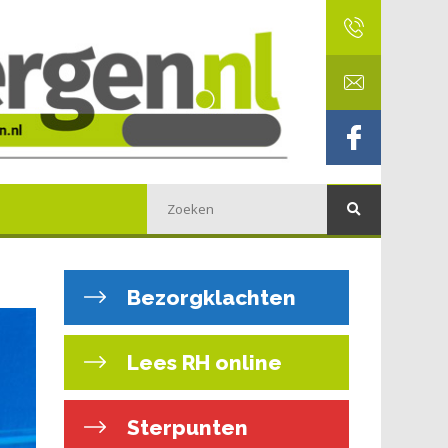
Bezorgklachten
Lees RH online
Sterpunten