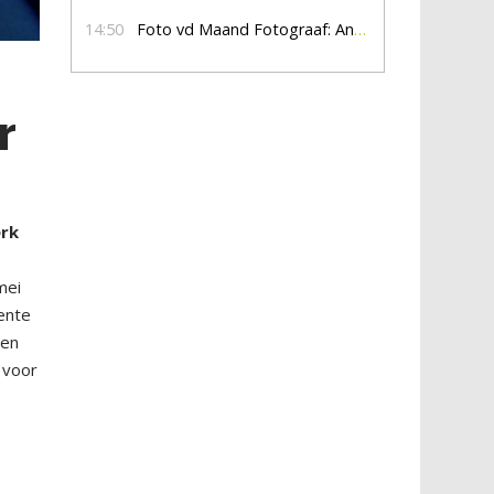
14:50
Foto vd Maand Fotograaf: Anna Jalving
r
erk
mei
ente
een
g voor