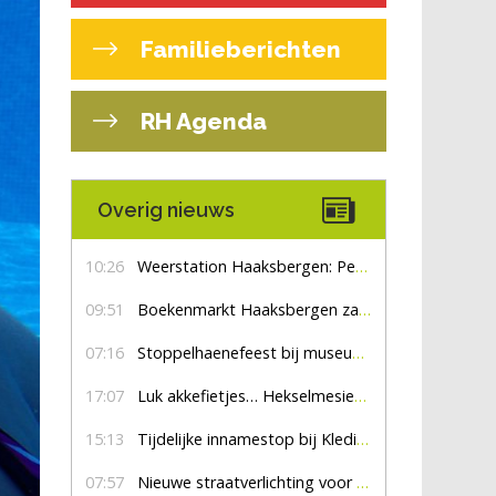
Familieberichten
RH Agenda
Overig nieuws
10:26
Weerstation Haaksbergen: Perioden met zon en droog
09:51
Boekenmarkt Haaksbergen zaterdag 8 augustus, marktplein Haaksbergen
07:16
Stoppelhaenefeest bij museum De Lebbenbrugge
17:07
Luk akkefietjes… HekselmesienHarry
15:13
Tijdelijke innamestop bij Kledingbank Stefania
07:57
Nieuwe straatverlichting voor De Veldmaat en De Pas