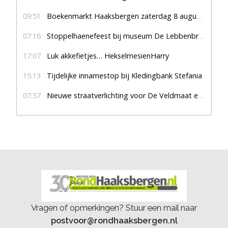
09:51
Boekenmarkt Haaksbergen zaterdag 8 augustus, marktplein Haaksbergen
07:16
Stoppelhaenefeest bij museum De Lebbenbrugge
17:07
Luk akkefietjes… HekselmesienHarry
15:13
Tijdelijke innamestop bij Kledingbank Stefania
07:57
Nieuwe straatverlichting voor De Veldmaat en De Pas
Vragen of opmerkingen? Stuur een mail naar
postvoor@rondhaaksbergen.nl