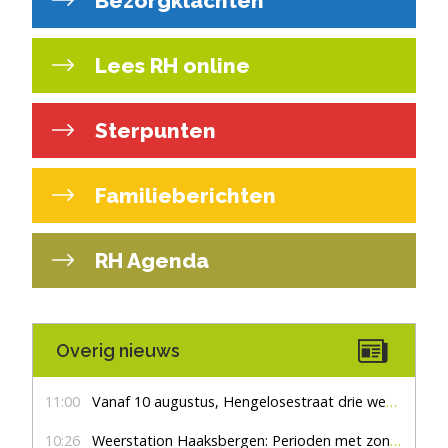
Bezorgklachten
Lees RH online
Sterpunten
Familieberichten
RH Agenda
Overig nieuws
11:00
Vanaf 10 augustus, Hengelosestraat drie weken dicht voor doorgaand verkeer
10:26
Weerstation Haaksbergen: Perioden met zon en droog