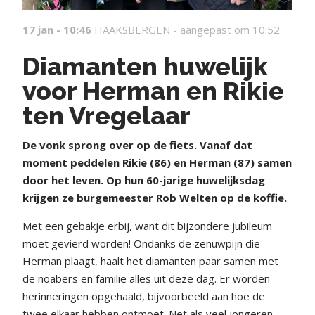
17 jan - 10:46
HAAKSBERGEN -
aangepast om 10:52
Diamanten huwelijk
voor Herman en Rikie
ten Vregelaar
De vonk sprong over op de fiets. Vanaf dat
moment peddelen Rikie (86) en Herman (87) samen
door het leven. Op hun 60-jarige huwelijksdag
krijgen ze burgemeester Rob Welten op de koffie.
Met een gebakje erbij, want dit bijzondere jubileum
moet gevierd worden! Ondanks de zenuwpijn die
Herman plaagt, haalt het diamanten paar samen met
de noabers en familie alles uit deze dag. Er worden
herinneringen opgehaald, bijvoorbeeld aan hoe de
twee elkaar hebben ontmoet. Net als veel jongeren