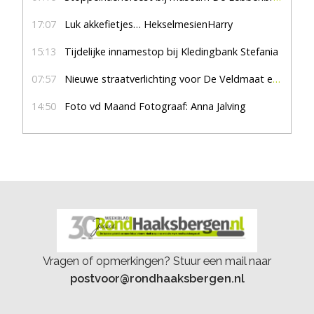
17:07
Luk akkefietjes… HekselmesienHarry
15:13
Tijdelijke innamestop bij Kledingbank Stefania
07:57
Nieuwe straatverlichting voor De Veldmaat en De Pas
14:50
Foto vd Maand Fotograaf: Anna Jalving
Vragen of opmerkingen? Stuur een mail naar
postvoor@rondhaaksbergen.nl