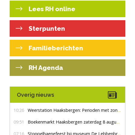
Lees RH online
Sterpunten
Familieberichten
RH Agenda
Overig nieuws
10:26
Weerstation Haaksbergen: Perioden met zon en droog
09:51
Boekenmarkt Haaksbergen zaterdag 8 augustus, marktplein Haaksbergen
07:16
Stoppelhaenefeest bij museum De Lebbenbrugge