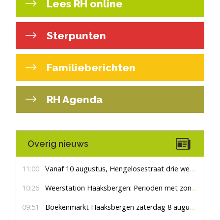
Lees RH online
Sterpunten
Familieberichten
RH Agenda
Overig nieuws
11:00
Vanaf 10 augustus, Hengelosestraat drie weken dicht voor doorgaand verkeer
10:26
Weerstation Haaksbergen: Perioden met zon en droog
09:51
Boekenmarkt Haaksbergen zaterdag 8 augustus, marktplein Haaksbergen