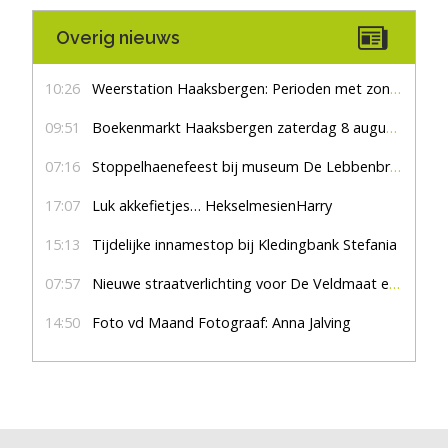
Overig nieuws
10:26
Weerstation Haaksbergen: Perioden met zon en droog
09:51
Boekenmarkt Haaksbergen zaterdag 8 augustus, marktplein Haaksbergen
07:16
Stoppelhaenefeest bij museum De Lebbenbrugge
17:07
Luk akkefietjes… HekselmesienHarry
15:13
Tijdelijke innamestop bij Kledingbank Stefania
07:57
Nieuwe straatverlichting voor De Veldmaat en De Pas
14:50
Foto vd Maand Fotograaf: Anna Jalving