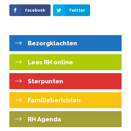
Facebook
Twitter
Bezorgklachten
Lees RH online
Sterpunten
Familieberichten
RH Agenda