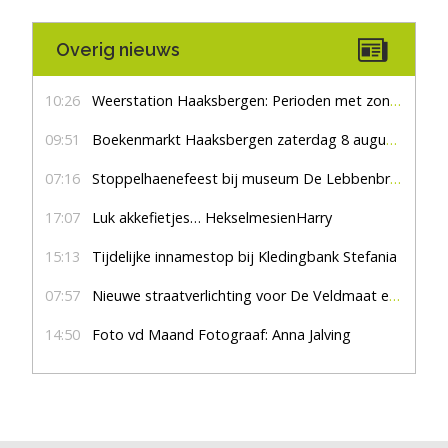
Overig nieuws
10:26
Weerstation Haaksbergen: Perioden met zon en droog
09:51
Boekenmarkt Haaksbergen zaterdag 8 augustus, marktplein Haaksbergen
07:16
Stoppelhaenefeest bij museum De Lebbenbrugge
17:07
Luk akkefietjes… HekselmesienHarry
15:13
Tijdelijke innamestop bij Kledingbank Stefania
07:57
Nieuwe straatverlichting voor De Veldmaat en De Pas
14:50
Foto vd Maand Fotograaf: Anna Jalving