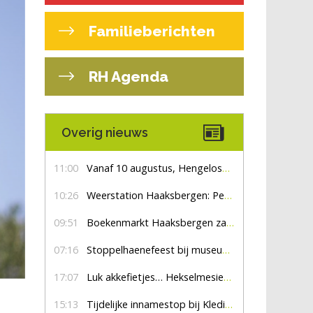
Familieberichten
RH Agenda
Overig nieuws
11:00
Vanaf 10 augustus, Hengelosestraat drie weken dicht voor doorgaand verkeer
10:26
Weerstation Haaksbergen: Perioden met zon en droog
09:51
Boekenmarkt Haaksbergen zaterdag 8 augustus, marktplein Haaksbergen
07:16
Stoppelhaenefeest bij museum De Lebbenbrugge
17:07
Luk akkefietjes… HekselmesienHarry
15:13
Tijdelijke innamestop bij Kledingbank Stefania