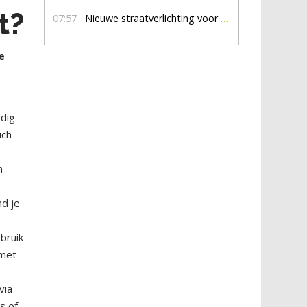
t?
07:57
Nieuwe straatverlichting voor De Veldmaat en De Pas
e
odig
ich
n
nd je
bruik
 met
via
s of