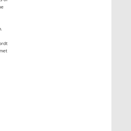
he
n.
ordt
 met