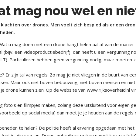
at mag nou wel en nie
klachten over drones. Men voelt zich bespied als er een dron
gheden.
Wat u mag doen met een drone hangt helemaal af van de manier
l (bijv. een videoproductiebedrijf), dan heeft u een vergunning n
LT). Particulieren hebben geen vergunning nodig, maar moeten z
? Er zijn tal van regels. Zo mag je niet vliegen in de buurt van ee
tsen. Maar ook niet boven bebouwing, niet boven mensen en niet
je drone kunnen zien. Op de website van www.rijksoverheid.nl vi
 foto’s en filmpjes maken, zolang deze uitsluitend voor eigen ge
ijvoorbeeld op social media) dan moet je je houden aan de regels
beneden te halen? De politie heeft al ervaring opgedaan met het 
fout in zijn gegaan. Drone-gebruikers maken namelijk graag foto’