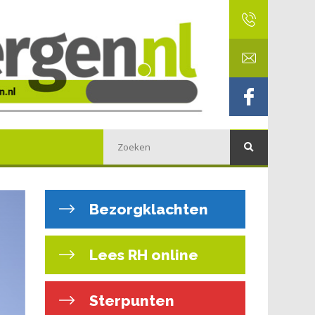
Bezorgklachten
Lees RH online
Sterpunten