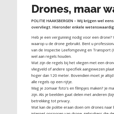
Drones, maar w
POLITIE HAAKSBERGEN – Wij krijgen wel eens 
overvliegt. Hieronder enkele wetenswaardi
Heb je een vergunning nodig voor een drone? 
waarop u de drone gebruikt. Bent u professiona
van de Inspectie Leefomgeving en Transport (I
wel aan regels houden.
Wat zijn de regels bij het vliegen met een drone
vliegveld of andere specifiek aangewezen plaa
hoger dan 120 meter. Bovendien moet je altijd 
alle regels op een rijtje.
Mag je zomaar foto’s en filmpjes maken? Je mag
zijn. Als je beelden gaat delen met anderen (b
betrekking tot privacy.
Wat kan de politie eraan doen om drones naar 
internet opsporen van drone-gebruikers die de 