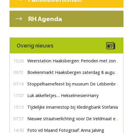
RH Agenda
Overig nieuws
10:26
Weerstation Haaksbergen: Perioden met zon en droog
09:51
Boekenmarkt Haaksbergen zaterdag 8 augustus, marktplein Haaksbergen
07:16
Stoppelhaenefeest bij museum De Lebbenbrugge
17:07
Luk akkefietjes… HekselmesienHarry
15:13
Tijdelijke innamestop bij Kledingbank Stefania
07:57
Nieuwe straatverlichting voor De Veldmaat en De Pas
14:50
Foto vd Maand Fotograaf: Anna Jalving