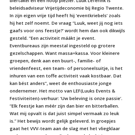
biertakel én een hoop plezier. Luuk Leferink is
beleidsadviseur Vrijetijdeconomie bij Regio Twente.
In zijn eigen vrije tijd heeft hij ‘eventkriebels’ zoals
hij het zelf noemt. De vraag “Luuk, weet jij nog iets
gaafs voor ons feestje?’ wordt hem dan ook dikwijls
gesteld. “Een activiteit máákt je event.
Eventbureaus zijn meestal ingesteld op grotere
gezelschappen. Want massa=kassa. Voor kleinere
groepen, denk aan een buurt-, familie- of
vriendenfeest, een team- of personeelsuitje, is het
inhuren van een toffe activiteit vaak kostbaar. Dat
kan bést anders”, weet de enthousiaste jonge
ondernemer. Het motto van LEF(Luuks Events &
Festiviteiten)-verhuur: ‘Uw beleving is onze passie’.
“Elk feestje kan méér zijn dan bier en bitterballen.
Wat mij opvalt is dat juist simpel vermaak zo leuk
is.” Het bewijs wordt gelijk geleverd. In groepjes
gaat het VVV-team aan de slag met het vliegklaar