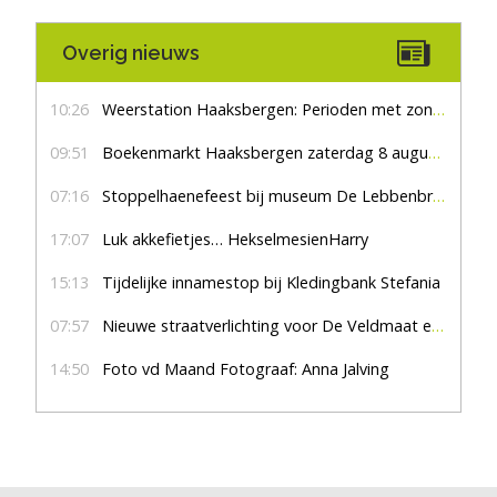
Overig nieuws
10:26
Weerstation Haaksbergen: Perioden met zon en droog
09:51
Boekenmarkt Haaksbergen zaterdag 8 augustus, marktplein Haaksbergen
07:16
Stoppelhaenefeest bij museum De Lebbenbrugge
17:07
Luk akkefietjes… HekselmesienHarry
15:13
Tijdelijke innamestop bij Kledingbank Stefania
07:57
Nieuwe straatverlichting voor De Veldmaat en De Pas
14:50
Foto vd Maand Fotograaf: Anna Jalving