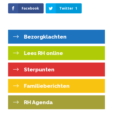
Facebook
Twitter
1
Bezorgklachten
Lees RH online
Sterpunten
Familieberichten
RH Agenda