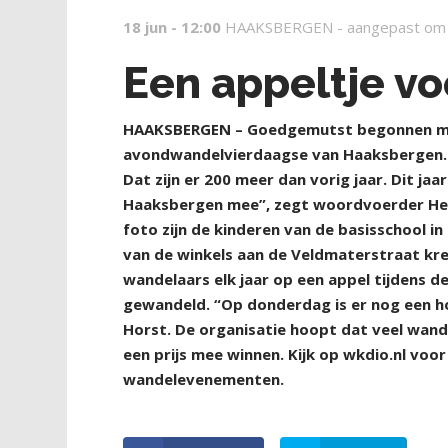
18 jun - 12:00
HAAKSBERGEN -
aangepast om
Een appeltje vo
H
AAKSBERGEN – Goedgemutst begonnen ma
avondwandelvierdaagse van Haaksbergen. 
Dat zijn er 200 meer dan vorig jaar. Dit ja
Haaksbergen mee”, zegt woordvoerder Hen
foto zijn de kinderen van de basisschool in 
van de winkels aan de Veldmaterstraat kr
wandelaars elk jaar op een appel tijdens 
gewandeld. “Op donderdag is er nog een ho
Horst. De organisatie hoopt dat veel wan
een prijs mee winnen. Kijk op wkdio.nl vo
wandelevenementen.