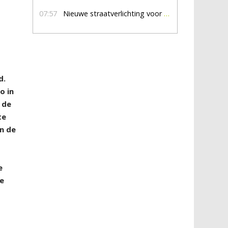
07:57
Nieuwe straatverlichting voor De Veldmaat en De Pas
d.
o in
 de
te
n de
e
re