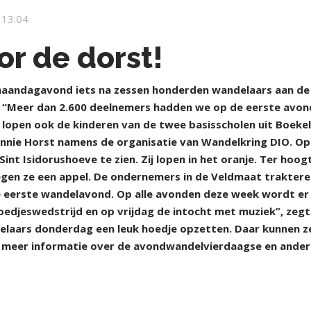
 13:04
or de dorst!
andagavond iets na zessen honderden wandelaars aan de
“Meer dan 2.600 deelnemers hadden we op de eerste avon
ar lopen ook de kinderen van de twee basisscholen uit Boekel
nie Horst namens de organisatie van Wandelkring DIO. Op
Sint Isidorushoeve te zien. Zij lopen in het oranje. Ter hoog
egen ze een appel. De ondernemers in de Veldmaat traktere
de eerste wandelavond. Op alle avonden deze week wordt er
edjeswedstrijd en op vrijdag de intocht met muziek”, zegt
delaars donderdag een leuk hoedje opzetten. Daar kunnen z
or meer informatie over de avondwandelvierdaagse en ande