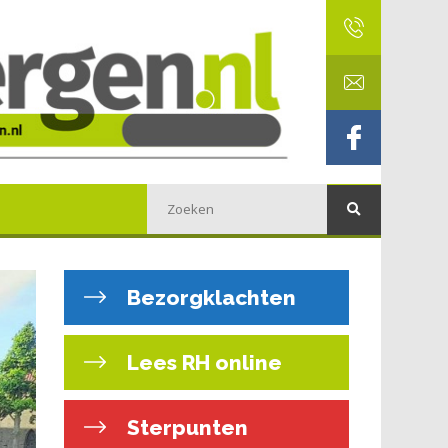
Bezorgklachten
Lees RH online
Sterpunten