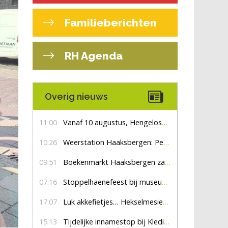
Familieberichten
RH Agenda
Overig nieuws
11:00
Vanaf 10 augustus, Hengelosestraat drie weken dicht voor doorgaand verkeer
10:26
Weerstation Haaksbergen: Perioden met zon en droog
09:51
Boekenmarkt Haaksbergen zaterdag 8 augustus, marktplein Haaksbergen
07:16
Stoppelhaenefeest bij museum De Lebbenbrugge
17:07
Luk akkefietjes… HekselmesienHarry
15:13
Tijdelijke innamestop bij Kledingbank Stefania