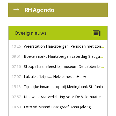
RH Agenda
Overig nieuws
10:26
Weerstation Haaksbergen: Perioden met zon en droog
09:51
Boekenmarkt Haaksbergen zaterdag 8 augustus, marktplein Haaksbergen
07:16
Stoppelhaenefeest bij museum De Lebbenbrugge
17:07
Luk akkefietjes… HekselmesienHarry
15:13
Tijdelijke innamestop bij Kledingbank Stefania
07:57
Nieuwe straatverlichting voor De Veldmaat en De Pas
14:50
Foto vd Maand Fotograaf: Anna Jalving