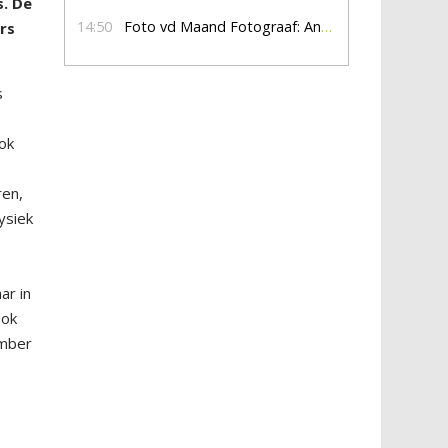
s. De
14:50
Foto vd Maand Fotograaf: Anna Jalving
rs
s
ook
ren,
ysiek
e
ar in
ook
ember