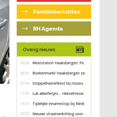
Familieberichten
RH Agenda
Overig nieuws
10:26
Weerstation Haaksbergen: Perioden met zon en droog
09:51
Boekenmarkt Haaksbergen zaterdag 8 augustus, marktplein Haaksbergen
07:16
Stoppelhaenefeest bij museum De Lebbenbrugge
17:07
Luk akkefietjes… HekselmesienHarry
15:13
Tijdelijke innamestop bij Kledingbank Stefania
07:57
Nieuwe straatverlichting voor De Veldmaat en De Pas