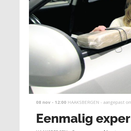
08 nov - 12:00
HAAKSBERGEN -
aangepast om
Eenmalig exper