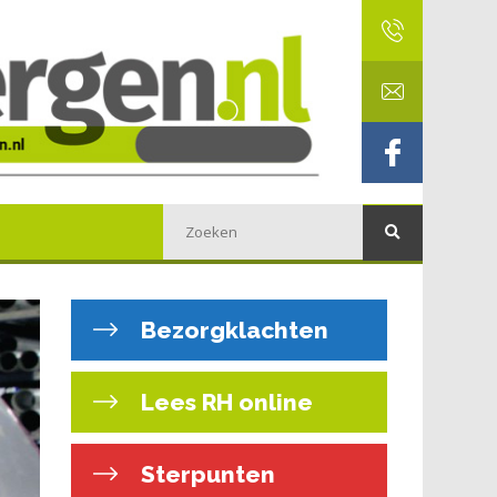
Bezorgklachten
Lees RH online
Sterpunten