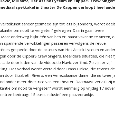
vic, MiDanza, Het Assink Lyceum en ClipperS Crew Singer
imediaal spektakel in theater De Kappen verloopt heel ande
en vertelkunst aaneengesmeed zijn tot iets bijzonders, wordt deel
n vakantie om nooit te vergeten” gekregen. Daarin gaan twee
Maar onderweg blijkt één van hen er, naast vakantie te vieren, 
an spannende verwikkelingen passeren vervolgens de revue.
cènes gespeeld door de acteurs van Het Assink Lyceum en ande
 door de ClipperS Crew Singers. Meerdere situaties, die niet f
locatie door leden van de videoclub Havic verfilmd. Zo zijn er vijf
lling. Het verhaal wordt verteld door Frans Pinkse, die tevens d
taan door Elizabeth Rivero, een Venezolaanse dame, die nu twee ja
d onder meer directrice van een theater. Daarnaast vervult zij 
 vakantie om nooit te vergeten” wordt eenmalig op vrijdag 17 nov
entree bedraagt 15 euro, inclusief een pauzedrankje.