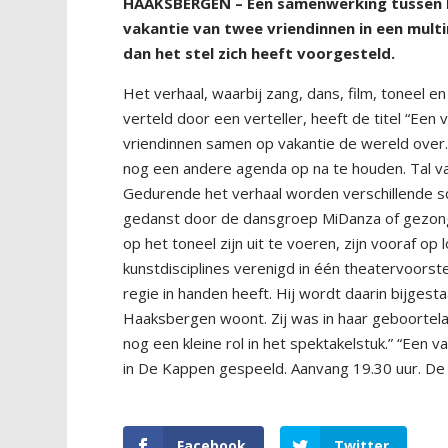
HAAKSBERGEN – Een samenwerking tussen Ha
vakantie van twee vriendinnen in een mult
dan het stel zich heeft voorgesteld.
Het verhaal, waarbij zang, dans, film, toneel 
verteld door een verteller, heeft de titel “Ee
vriendinnen samen op vakantie de wereld over. 
nog een andere agenda op na te houden. Tal v
Gedurende het verhaal worden verschillende s
gedanst door de dansgroep MiDanza of gezongen
op het toneel zijn uit te voeren, zijn vooraf op 
kunstdisciplines verenigd in één theatervoorste
regie in handen heeft. Hij wordt daarin bijges
Haaksbergen woont. Zij was in haar geboortelan
nog een kleine rol in het spektakelstuk.” “Een
in De Kappen gespeeld. Aanvang 19.30 uur. De 
Facebook
Twitter