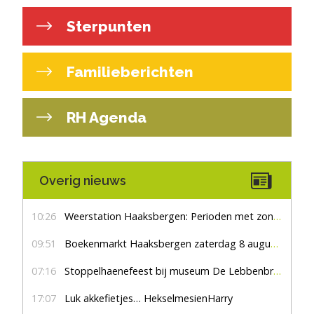
Sterpunten
Familieberichten
RH Agenda
Overig nieuws
10:26
Weerstation Haaksbergen: Perioden met zon en droog
09:51
Boekenmarkt Haaksbergen zaterdag 8 augustus, marktplein Haaksbergen
07:16
Stoppelhaenefeest bij museum De Lebbenbrugge
17:07
Luk akkefietjes… HekselmesienHarry