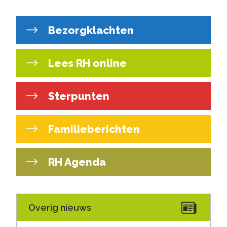
Bezorgklachten
Lees RH online
Sterpunten
Familieberichten
RH Agenda
Overig nieuws