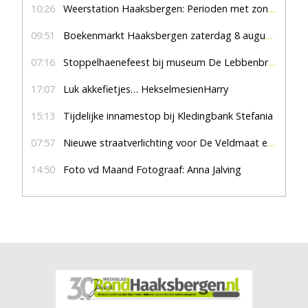
10:26
Weerstation Haaksbergen: Perioden met zon en droog
09:51
Boekenmarkt Haaksbergen zaterdag 8 augustus, marktplein Haaksbergen
07:16
Stoppelhaenefeest bij museum De Lebbenbrugge
17:07
Luk akkefietjes… HekselmesienHarry
15:13
Tijdelijke innamestop bij Kledingbank Stefania
07:57
Nieuwe straatverlichting voor De Veldmaat en De Pas
14:50
Foto vd Maand Fotograaf: Anna Jalving