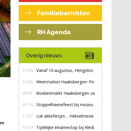
Familieberichten
RH Agenda
Overig nieuws
11:00
Vanaf 10 augustus, Hengelosestraat drie weken dicht voor doorgaand verkeer
10:26
Weerstation Haaksbergen: Perioden met zon en droog
09:51
Boekenmarkt Haaksbergen zaterdag 8 augustus, marktplein Haaksbergen
07:16
Stoppelhaenefeest bij museum De Lebbenbrugge
17:07
Luk akkefietjes… HekselmesienHarry
en
15:13
Tijdelijke innamestop bij Kledingbank Stefania