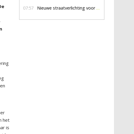
De
07:57
Nieuwe straatverlichting voor De Veldmaat en De Pas
e
e
n
ering
eg
nen
der
m het
ar is