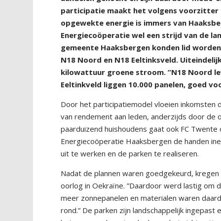
participatie maakt het volgens voorzitter
opgewekte energie is immers van Haaksbe
Energiecoöperatie wel een strijd van de la
gemeente Haaksbergen konden lid worden
N18 Noord en N18 Eeltinksveld. Uiteindelij
kilowattuur groene stroom. ”N18 Noord le
Eeltinkveld liggen 10.000 panelen, goed vo
Door het participatiemodel vloeien inkomsten d
van rendement aan leden, anderzijds door de o
paarduizend huishoudens gaat ook FC Twente 
Energiecoöperatie Haaksbergen de handen ine
uit te werken en de parken te realiseren.
Nadat de plannen waren goedgekeurd, kregen 
oorlog in Oekraïne. ”Daardoor werd lastig om de
meer zonnepanelen en materialen waren daard
rond.” De parken zijn landschappelijk ingepas