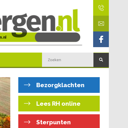
Bezorgklachten
Lees RH online
Sterpunten