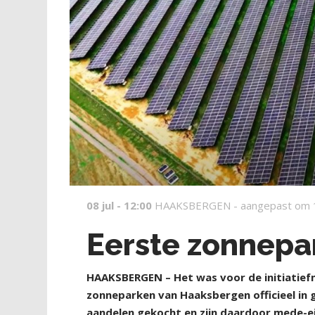
08 jul - 12:00
HAAKSBERGEN -
aangepast om 
Eerste zonnep
H
AAKSBERGEN – Het was voor de initiatief
zonneparken van Haaksbergen officieel in
aandelen gekocht en zijn daardoor mede-e