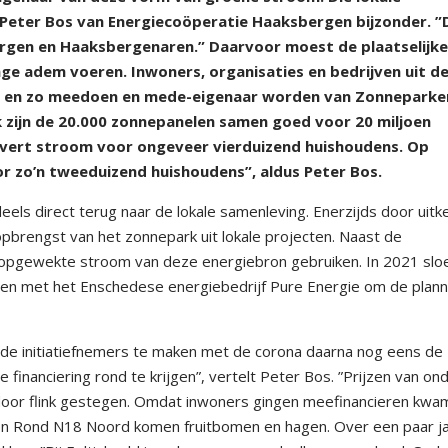
 Peter Bos van Energiecoöperatie Haaksbergen bijzonder. ”
rgen en Haaksbergenaren.” Daarvoor moest de plaatselijk
nge adem voeren. Inwoners, organisaties en bedrijven uit d
 en zo meedoen en mede-eigenaar worden van Zonneparke
k zijn de 20.000 zonnepanelen samen goed voor 20 miljoen
vert stroom voor ongeveer vierduizend huishoudens. Op
or zo’n tweeduizend huishoudens”, aldus Peter Bos.
eels direct terug naar de lokale samenleving. Enerzijds door uitk
pbrengst van het zonnepark uit lokale projecten. Naast de
opgewekte stroom van deze energiebron gebruiken. In 2021 slo
en met het Enschedese energiebedrijf Pure Energie om de plan
de initiatiefnemers te maken met de corona daarna nog eens de
 financiering rond te krijgen”, vertelt Peter Bos. ”Prijzen van on
oor flink gestegen. Omdat inwoners gingen meefinancieren kwa
t en Rond N18 Noord komen fruitbomen en hagen. Over een paar ja