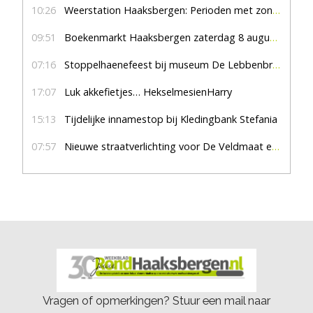
10:26
Weerstation Haaksbergen: Perioden met zon en droog
09:51
Boekenmarkt Haaksbergen zaterdag 8 augustus, marktplein Haaksbergen
07:16
Stoppelhaenefeest bij museum De Lebbenbrugge
17:07
Luk akkefietjes… HekselmesienHarry
15:13
Tijdelijke innamestop bij Kledingbank Stefania
07:57
Nieuwe straatverlichting voor De Veldmaat en De Pas
Vragen of opmerkingen? Stuur een mail naar