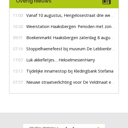
Overig nieuws
11:00
Vanaf 10 augustus, Hengelosestraat drie weken dicht voor doorgaand verkeer
10:26
Weerstation Haaksbergen: Perioden met zon en droog
09:51
Boekenmarkt Haaksbergen zaterdag 8 augustus, marktplein Haaksbergen
07:16
Stoppelhaenefeest bij museum De Lebbenbrugge
17:07
Luk akkefietjes… HekselmesienHarry
15:13
Tijdelijke innamestop bij Kledingbank Stefania
07:57
Nieuwe straatverlichting voor De Veldmaat en De Pas