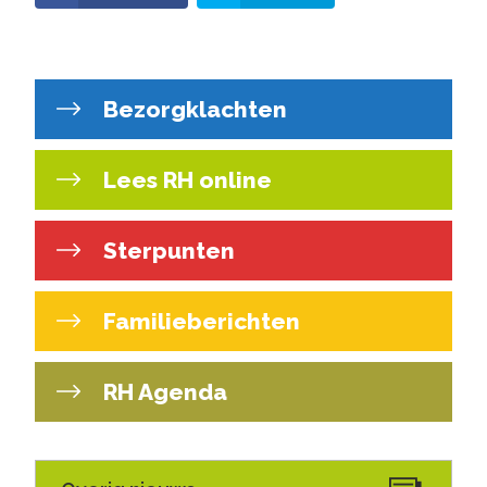
Bezorgklachten
Lees RH online
Sterpunten
Familieberichten
RH Agenda