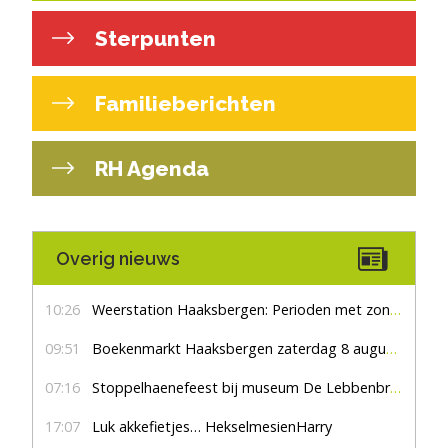
Sterpunten
Familieberichten
RH Agenda
Overig nieuws
10:26
Weerstation Haaksbergen: Perioden met zon en droog
09:51
Boekenmarkt Haaksbergen zaterdag 8 augustus, marktplein Haaksbergen
07:16
Stoppelhaenefeest bij museum De Lebbenbrugge
17:07
Luk akkefietjes… HekselmesienHarry