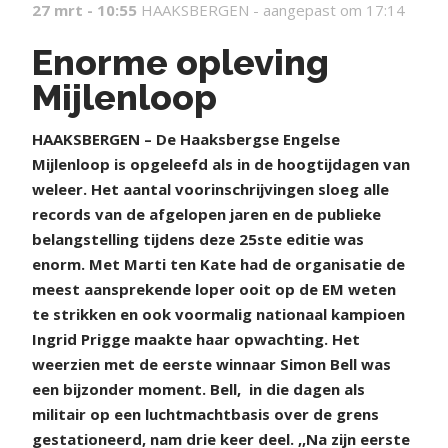
27 mrt - 10:55
HAAKSBERGEN -
aangepast om 17:14
Enorme opleving
Mijlenloop
H
AAKSBERGEN – De Haaksbergse Engelse
Mijlenloop is opgeleefd als in de hoogtijdagen van
weleer. Het aantal voorinschrijvingen sloeg alle
records van de afgelopen jaren en de publieke
belangstelling tijdens deze 25ste editie was
enorm. Met Marti ten Kate had de organisatie de
meest aansprekende loper ooit op de EM weten
te strikken en ook voormalig nationaal kampioen
Ingrid Prigge maakte haar opwachting. Het
weerzien met de eerste winnaar Simon Bell was
een bijzonder moment. Bell,
in die dagen als
militair op een luchtmachtbasis over de grens
gestationeerd, nam drie keer deel. ,,Na zijn eerste