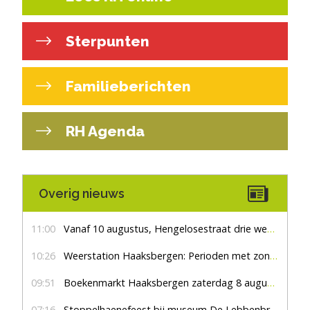
Sterpunten
Familieberichten
RH Agenda
Overig nieuws
11:00
Vanaf 10 augustus, Hengelosestraat drie weken dicht voor doorgaand verkeer
10:26
Weerstation Haaksbergen: Perioden met zon en droog
09:51
Boekenmarkt Haaksbergen zaterdag 8 augustus, marktplein Haaksbergen
07:16
Stoppelhaenefeest bij museum De Lebbenbrugge