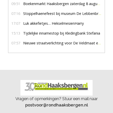
09:51
Boekenmarkt Haaksbergen zaterdag 8 augustus, marktplein Haaksbergen
07:16
Stoppelhaenefeest bij museum De Lebbenbrugge
17:07
Luk akkefietjes… HekselmesienHarry
15:13
Tijdelijke innamestop bij Kledingbank Stefania
07:57
Nieuwe straatverlichting voor De Veldmaat en De Pas
Vragen of opmerkingen? Stuur een mail naar
postvoor@rondhaaksbergen.nl