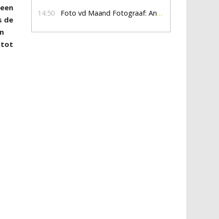
 een
14:50
Foto vd Maand Fotograaf: Anna Jalving
s de
en
 tot