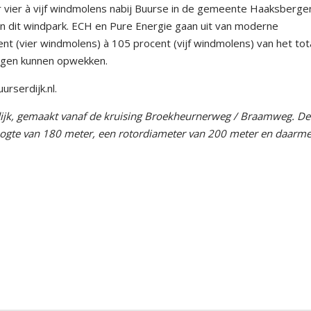
or vier à vijf windmolens nabij Buurse in de gemeente Haaksberge
an dit windpark. ECH en Pure Energie gaan uit van moderne
nt (vier windmolens) à 105 procent (vijf windmolens) van het tot
ergen kunnen opwekken.
rserdijk.nl.
dijk, gemaakt vanaf de kruising Broekheurnerweg / Braamweg. De
oogte van 180 meter, een rotordiameter van 200 meter en daarm