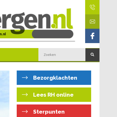
Bezorgklachten
Lees RH online
Sterpunten