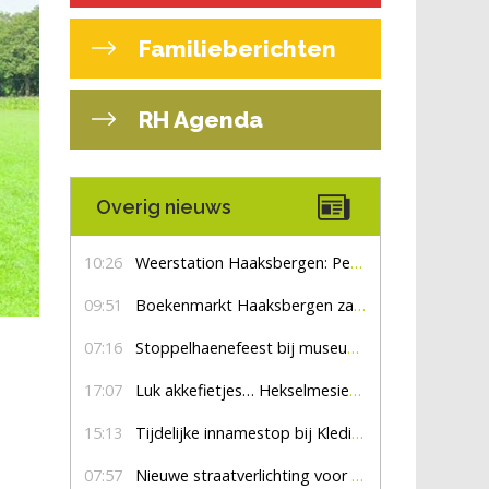
Familieberichten
RH Agenda
Overig nieuws
10:26
Weerstation Haaksbergen: Perioden met zon en droog
09:51
Boekenmarkt Haaksbergen zaterdag 8 augustus, marktplein Haaksbergen
07:16
Stoppelhaenefeest bij museum De Lebbenbrugge
17:07
Luk akkefietjes… HekselmesienHarry
15:13
Tijdelijke innamestop bij Kledingbank Stefania
07:57
Nieuwe straatverlichting voor De Veldmaat en De Pas