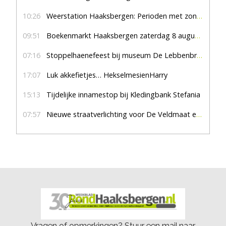
10:26
Weerstation Haaksbergen: Perioden met zon en droog
09:51
Boekenmarkt Haaksbergen zaterdag 8 augustus, marktplein Haaksbergen
07:16
Stoppelhaenefeest bij museum De Lebbenbrugge
17:07
Luk akkefietjes… HekselmesienHarry
15:13
Tijdelijke innamestop bij Kledingbank Stefania
07:57
Nieuwe straatverlichting voor De Veldmaat en De Pas
Vragen of opmerkingen? Stuur een mail naar