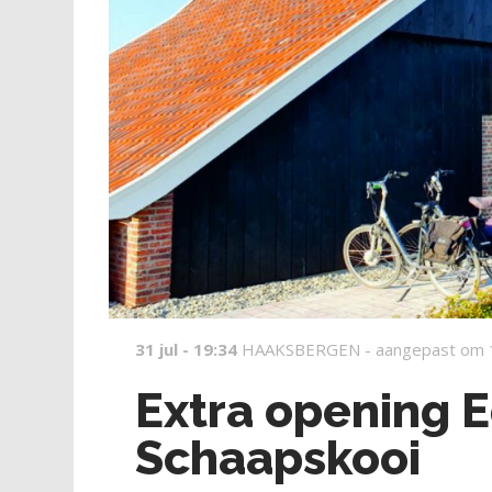
31 jul - 19:34
HAAKSBERGEN -
aangepast om 
Extra opening 
Schaapskooi