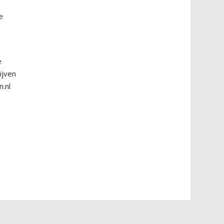
e
e
ijven
.nl