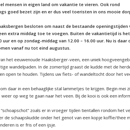
el mensen in eigen land om vakantie te vieren. Ook rond
gs goed bezet zijn en er dus veel toeristen in ons mooie dor
aaksbergen besloten om naast de bestaande openingstijden 
en extra middag toe te voegen. Buiten de vakantietijd is he
uur en op zondag-middag van 12.00 – 16.00 uur. Nu is daar 
omen vanaf nu tot eind augustus.
 van het eeuwenoude Haaksberger-veen, een uniek hoogveengeb
htige wandelpaden. In de zomertijd graast de kudde met de herd
een open te houden. Tijdens uw fiets- of wandeltocht door het v
om daar in een behaaglijke stal lammetjes te krijgen. Begin mei zi
er op weg te gaan naar het veen. Bij de kooi is ook een infor
 “schoapschot” zoals er in vroeger tijden tientallen rondom het v
over de schaapskudde onder het genot van een kopje koffie/thee 
deren is er fris of een ijsje.