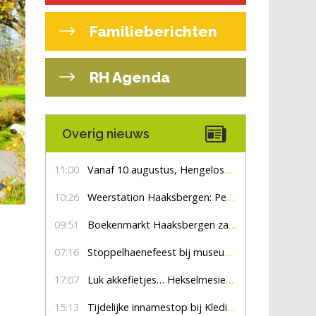
Familieberichten
RH Agenda
Overig nieuws
11:00
Vanaf 10 augustus, Hengelosestraat drie weken dicht voor doorgaand verkeer
10:26
Weerstation Haaksbergen: Perioden met zon en droog
09:51
Boekenmarkt Haaksbergen zaterdag 8 augustus, marktplein Haaksbergen
07:16
Stoppelhaenefeest bij museum De Lebbenbrugge
17:07
Luk akkefietjes… HekselmesienHarry
15:13
Tijdelijke innamestop bij Kledingbank Stefania