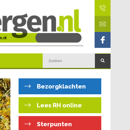
Bezorgklachten
Lees RH online
Sterpunten