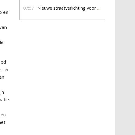
07:57
Nieuwe straatverlichting voor De Veldmaat en De Pas
p en
van
t
de
ied
er en
een
jn
matie
een
met