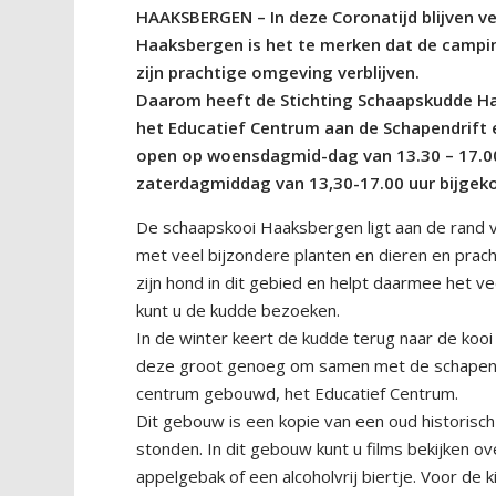
HAAKSBERGEN – In deze Coronatijd blijven ve
Haaksbergen is het te merken dat de campin
zijn prachtige omgeving verblijven.
Daarom heeft de Stichting Schaapskudde H
het Educatief Centrum aan de Schapendrift e
open op woensdagmid-dag van 13.30 – 17.00 
zaterdagmiddag van 13,30-17.00 uur bijgek
De schaapskooi Haaksbergen ligt aan de rand
met veel bijzondere planten en dieren en prac
zijn hond in dit gebied en helpt daarmee het v
kunt u de kudde bezoeken.
In de winter keert de kudde terug naar de kooi 
deze groot genoeg om samen met de schapen we
centrum gebouwd, het Educatief Centrum.
Dit gebouw is een kopie van een oud historisch
stonden. In dit gebouw kunt u films bekijken 
appelgebak of een alcoholvrij biertje. Voor de kin