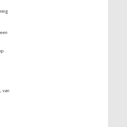
ning
 een
op
, van