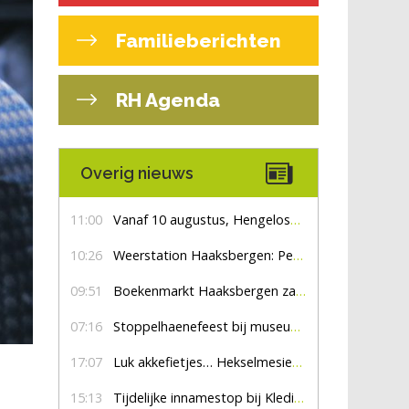
Familieberichten
RH Agenda
Overig nieuws
11:00
Vanaf 10 augustus, Hengelosestraat drie weken dicht voor doorgaand verkeer
10:26
Weerstation Haaksbergen: Perioden met zon en droog
09:51
Boekenmarkt Haaksbergen zaterdag 8 augustus, marktplein Haaksbergen
07:16
Stoppelhaenefeest bij museum De Lebbenbrugge
17:07
Luk akkefietjes… HekselmesienHarry
15:13
Tijdelijke innamestop bij Kledingbank Stefania