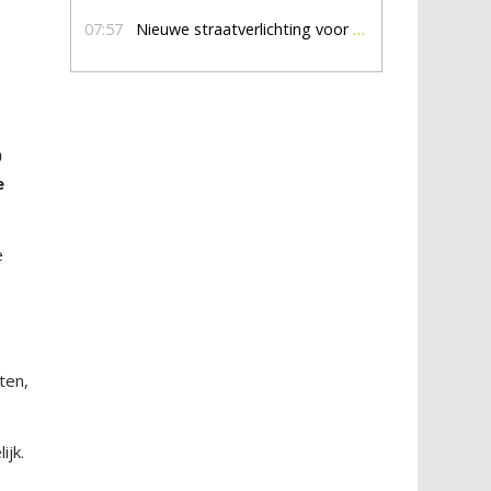
07:57
Nieuwe straatverlichting voor De Veldmaat en De Pas
0
e
e
ten,
ijk.