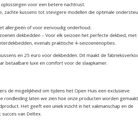
oplossingen voor een betere nachtrust.
e, zachte kussens tot stevigere modellen die optimale ondersteu
t allergieën of voor eenvoudig onderhoud.
oenen dekbedden – Voor elk seizoen het perfecte dekbed, met
terdekbedden, evenals praktische 4-seizoenenopties.
r kussens en 25 euro voor dekbedden. Dit maakt de fabrieksverko
aar betaalbare luxe en comfort voor de slaapkamer.
ers de mogelijkheid om tijdens het Open Huis een exclusieve
s de rondleiding laten we zien hoe onze producten worden gemaakt
dproduct. Het geeft een uniek inzicht in het vakmanschap en de
t succes van Deltex.