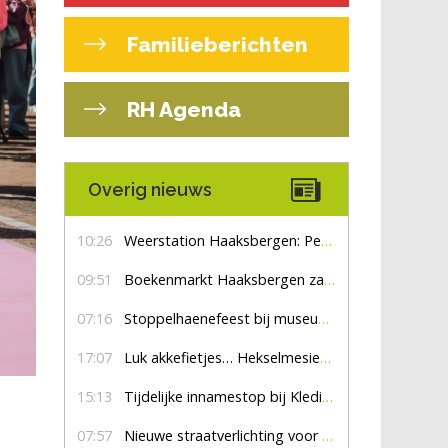
Familieberichten
RH Agenda
Overig nieuws
10:26
Weerstation Haaksbergen: Perioden met zon en droog
09:51
Boekenmarkt Haaksbergen zaterdag 8 augustus, marktplein Haaksbergen
07:16
Stoppelhaenefeest bij museum De Lebbenbrugge
17:07
Luk akkefietjes… HekselmesienHarry
15:13
Tijdelijke innamestop bij Kledingbank Stefania
07:57
Nieuwe straatverlichting voor De Veldmaat en De Pas