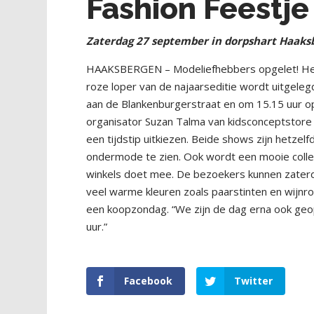
Fashion Feestj
Zaterdag 27 september in dorpshart Haaks
HAAKSBERGEN – Modeliefhebbers opgelet! Het
roze loper van de najaarseditie wordt uitgele
aan de Blankenburgerstraat en om 15.15 uur o
organisator Suzan Talma van kidsconceptstore
een tijdstip uitkiezen. Beide shows zijn hetze
ondermode te zien. Ook wordt een mooie collec
winkels doet mee. De bezoekers kunnen zaterd
veel warme kleuren zoals paarstinten en wijnr
een koopzondag. “We zijn de dag erna ook ge
uur.”
Facebook
Twitter