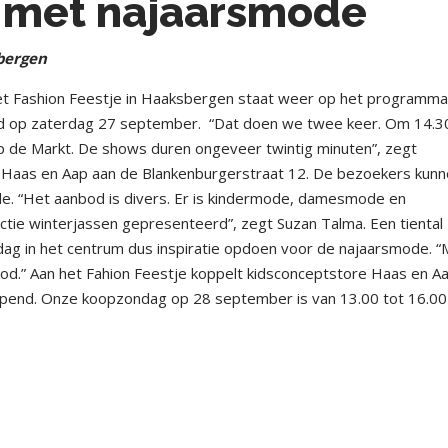
e met najaarsmode
bergen
 Fashion Feestje in Haaksbergen staat weer op het programma
gd op zaterdag 27 september.
“Dat doen we twee keer. Om 14.3
p de Markt. De shows duren ongeveer twintig minuten”, zegt
 Haas en Aap aan de Blankenburgerstraat 12. De bezoekers kun
lfde. “Het aanbod is divers. Er is kindermode, damesmode en
tie winterjassen gepresenteerd”, zegt Suzan Talma. Een tiental
ag in het centrum dus inspiratie opdoen voor de najaarsmode. “
ood.” Aan het Fahion Feestje koppelt kidsconceptstore Haas en A
opend. Onze koopzondag op 28 september is van 13.00 tot 16.00