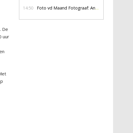
14:50
Foto vd Maand Fotograaf: Anna Jalving
. De
0 uur
nen
Met
ap