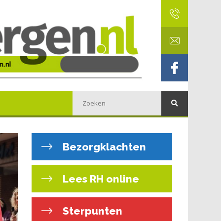
Bezorgklachten
Lees RH online
Sterpunten