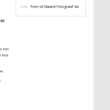
14:50
Foto vd Maand Fotograaf: Anna Jalving
.30
s ten
en hoe
ie.
5