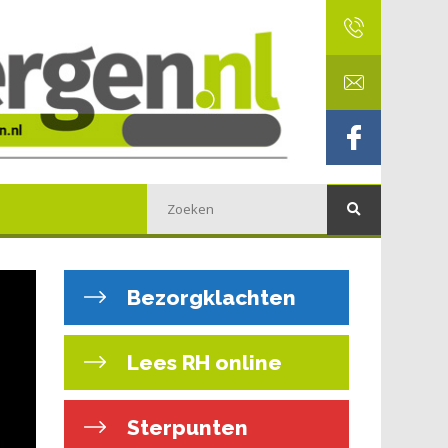
Bezorgklachten
Lees RH online
Sterpunten