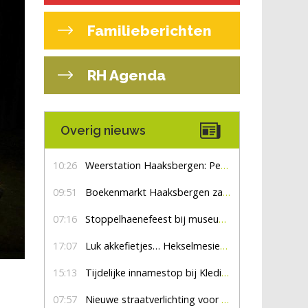
Familieberichten
RH Agenda
Overig nieuws
10:26
Weerstation Haaksbergen: Perioden met zon en droog
09:51
Boekenmarkt Haaksbergen zaterdag 8 augustus, marktplein Haaksbergen
07:16
Stoppelhaenefeest bij museum De Lebbenbrugge
17:07
Luk akkefietjes… HekselmesienHarry
15:13
Tijdelijke innamestop bij Kledingbank Stefania
07:57
Nieuwe straatverlichting voor De Veldmaat en De Pas