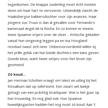
tegenkomen. De knappe zuiderling moet écht moeite
doen om haar hart te veroveren. Uiteindelijk zwicht de
Haaksbergse bakkersdochter voor zijn avances. Haar
jongere zus Truus is dan al gevallen voor Fernando’s
kameraad Angel de la Rocha. En zo komen er ineens
twee Spaanse vrijers over de vloer… Kritische geluiden
vanuit hun omgeving leggen pa en ma Hoogland
resoluut naast zich neer. Onbevooroordeeld willen zij
het prille geluk van hun beide dochters een kans geven.
Goede keus, want twee setjes-voor-het leven zijn
gesmeed.
Zó koud…
Jan-Herman Scholten vraagt om tekst en uitleg bij het
fotoalbum dat op tafel komt. Een zwart-wit kiekje
getuigt van een práchtig bruidspaar. Wat is het guur op
hun trouwdag. En nog glad ook. Hun Spaanse
huwelijksgasten hadden het nog nooit zó koud. Aan ‘t