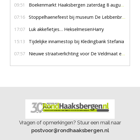
09:51
Boekenmarkt Haaksbergen zaterdag 8 augustus, marktplein Haaksbergen
07:16
Stoppelhaenefeest bij museum De Lebbenbrugge
17:07
Luk akkefietjes… HekselmesienHarry
15:13
Tijdelijke innamestop bij Kledingbank Stefania
07:57
Nieuwe straatverlichting voor De Veldmaat en De Pas
Vragen of opmerkingen? Stuur een mail naar
postvoor@rondhaaksbergen.nl