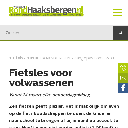
13 feb - 10:00
HAAKSBERGEN -
aangepast om 16:31
Fietsles voor
volwassenen
Vanaf 14 maart elke donderdagmiddag
Zelf fietsen geeft plezier. Het is makkelijk om even
op de fiets boodschappen te doen, de kinderen
naar school te brengen of bij iemand op bezoek te
gaan. Heeft u nog niet eerder gefietst? Of heeft u