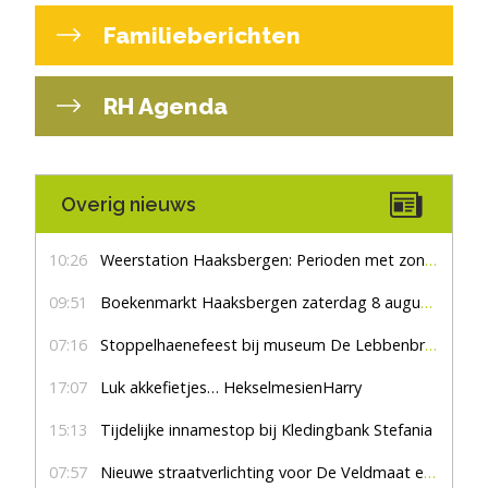
Familieberichten
RH Agenda
Overig nieuws
10:26
Weerstation Haaksbergen: Perioden met zon en droog
09:51
Boekenmarkt Haaksbergen zaterdag 8 augustus, marktplein Haaksbergen
07:16
Stoppelhaenefeest bij museum De Lebbenbrugge
17:07
Luk akkefietjes… HekselmesienHarry
15:13
Tijdelijke innamestop bij Kledingbank Stefania
07:57
Nieuwe straatverlichting voor De Veldmaat en De Pas