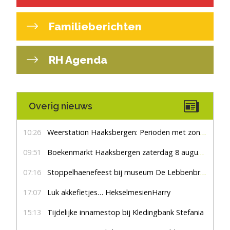
Familieberichten
RH Agenda
Overig nieuws
10:26
Weerstation Haaksbergen: Perioden met zon en droog
09:51
Boekenmarkt Haaksbergen zaterdag 8 augustus, marktplein Haaksbergen
07:16
Stoppelhaenefeest bij museum De Lebbenbrugge
17:07
Luk akkefietjes… HekselmesienHarry
15:13
Tijdelijke innamestop bij Kledingbank Stefania