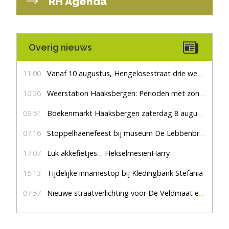
RH Agenda
Overig nieuws
11:00
Vanaf 10 augustus, Hengelosestraat drie weken dicht voor doorgaand verkeer
10:26
Weerstation Haaksbergen: Perioden met zon en droog
09:51
Boekenmarkt Haaksbergen zaterdag 8 augustus, marktplein Haaksbergen
07:16
Stoppelhaenefeest bij museum De Lebbenbrugge
17:07
Luk akkefietjes… HekselmesienHarry
15:13
Tijdelijke innamestop bij Kledingbank Stefania
07:57
Nieuwe straatverlichting voor De Veldmaat en De Pas