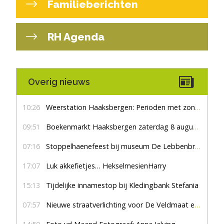
Familieberichten
RH Agenda
Overig nieuws
10:26
Weerstation Haaksbergen: Perioden met zon en droog
09:51
Boekenmarkt Haaksbergen zaterdag 8 augustus, marktplein Haaksbergen
07:16
Stoppelhaenefeest bij museum De Lebbenbrugge
17:07
Luk akkefietjes… HekselmesienHarry
15:13
Tijdelijke innamestop bij Kledingbank Stefania
07:57
Nieuwe straatverlichting voor De Veldmaat en De Pas