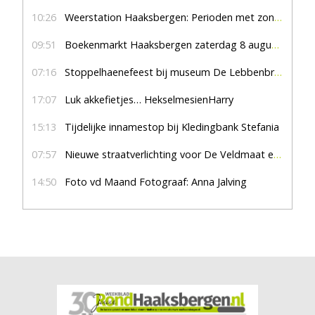
10:26
Weerstation Haaksbergen: Perioden met zon en droog
09:51
Boekenmarkt Haaksbergen zaterdag 8 augustus, marktplein Haaksbergen
07:16
Stoppelhaenefeest bij museum De Lebbenbrugge
17:07
Luk akkefietjes… HekselmesienHarry
15:13
Tijdelijke innamestop bij Kledingbank Stefania
07:57
Nieuwe straatverlichting voor De Veldmaat en De Pas
14:50
Foto vd Maand Fotograaf: Anna Jalving