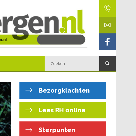
Bezorgklachten
Lees RH online
Sterpunten