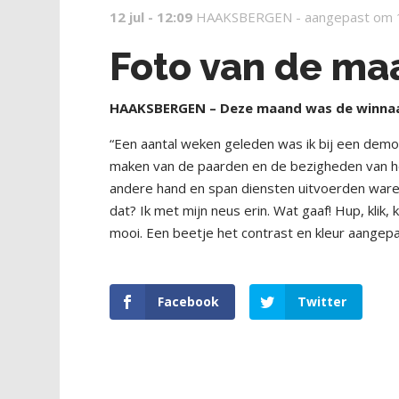
12 jul - 12:09
HAAKSBERGEN -
aangepast om 
Foto van de ma
HAAKSBERGEN – Deze maand was de winnaares
“Een aantal weken geleden was ik bij een dem
maken van de paarden en de bezigheden van 
andere hand en span diensten uitvoerden waren
dat? Ik met mijn neus erin. Wat gaaf! Hup, klik, kl
mooi. Een beetje het contrast en kleur aangep
Facebook
Twitter