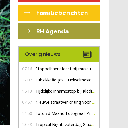
Familieberichten
RH Agenda
Overig nieuws
07:16
Stoppelhaenefeest bij museum De Lebbenbrugge
17:07
Luk akkefietjes… HekselmesienHarry
15:13
Tijdelijke innamestop bij Kledingbank Stefania
07:57
Nieuwe straatverlichting voor De Veldmaat en De Pas
14:50
Foto vd Maand Fotograaf: Anna Jalving
13:43
Tropical Night, zaterdag 8 augustus: een zomers feest om niet te missen