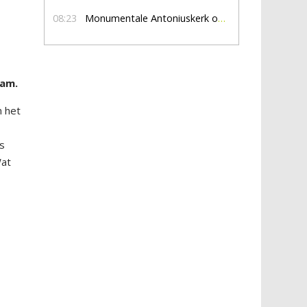
08:23
Monumentale Antoniuskerk opent nog twee zondagmiddagen haar deuren
wam.
n het
is
Wat