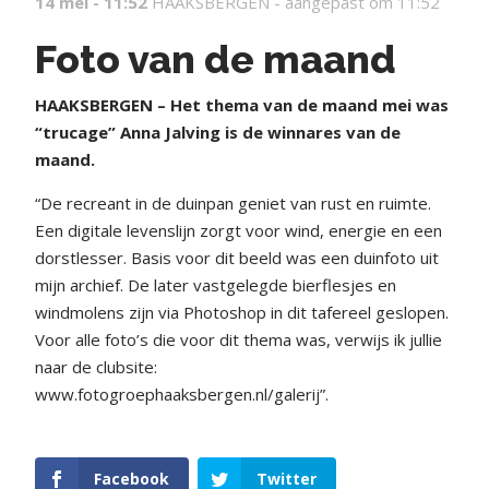
14 mei - 11:52
HAAKSBERGEN -
aangepast om 11:52
Foto van de maand
HAAKSBERGEN – Het thema van de maand mei was
“trucage” Anna Jalving is de winnares van de
maand.
“De recreant in de duinpan geniet van rust en ruimte.
Een digitale levenslijn zorgt voor wind, energie en een
dorstlesser. Basis voor dit beeld was een duinfoto uit
mijn archief. De later vastgelegde bierflesjes en
windmolens zijn via Photoshop in dit tafereel geslopen.
Voor alle foto’s die voor dit thema was, verwijs ik jullie
naar de clubsite:
www.fotogroephaaksbergen.nl/galerij”.
Facebook
Twitter