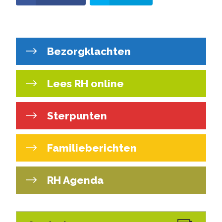
Bezorgklachten
Lees RH online
Sterpunten
Familieberichten
RH Agenda