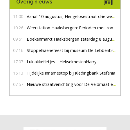
Overig nieuws
11:00
Vanaf 10 augustus, Hengelosestraat drie weken dicht voor doorgaand verkeer
10:26
Weerstation Haaksbergen: Perioden met zon en droog
09:51
Boekenmarkt Haaksbergen zaterdag 8 augustus, marktplein Haaksbergen
07:16
Stoppelhaenefeest bij museum De Lebbenbrugge
17:07
Luk akkefietjes… HekselmesienHarry
15:13
Tijdelijke innamestop bij Kledingbank Stefania
07:57
Nieuwe straatverlichting voor De Veldmaat en De Pas