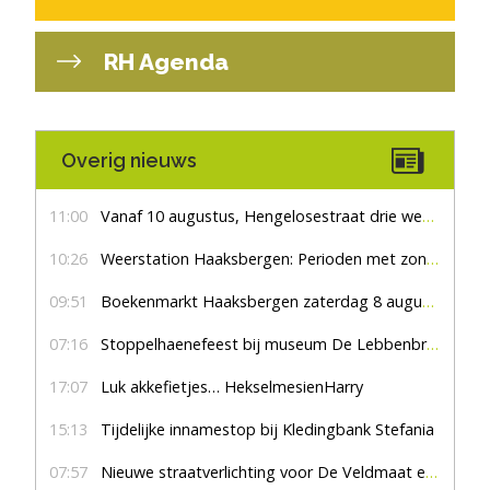
RH Agenda
Overig nieuws
11:00
Vanaf 10 augustus, Hengelosestraat drie weken dicht voor doorgaand verkeer
10:26
Weerstation Haaksbergen: Perioden met zon en droog
09:51
Boekenmarkt Haaksbergen zaterdag 8 augustus, marktplein Haaksbergen
07:16
Stoppelhaenefeest bij museum De Lebbenbrugge
17:07
Luk akkefietjes… HekselmesienHarry
15:13
Tijdelijke innamestop bij Kledingbank Stefania
07:57
Nieuwe straatverlichting voor De Veldmaat en De Pas