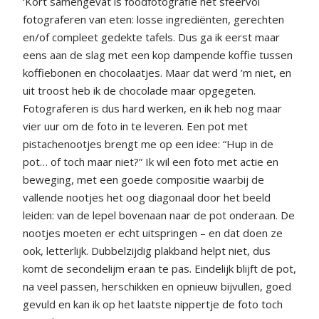
‘Kort samengevat is foodfotografie het sfeervol
fotograferen van eten: losse ingrediënten, gerechten
en/of compleet gedekte tafels. Dus ga ik eerst maar
eens aan de slag met een kop dampende koffie tussen
koffiebonen en chocolaatjes. Maar dat werd ’m niet, en
uit troost heb ik de chocolade maar opgegeten.
Fotograferen is dus hard werken, en ik heb nog maar
vier uur om de foto in te leveren. Een pot met
pistachenootjes brengt me op een idee: “Hup in de
pot… of toch maar niet?” Ik wil een foto met actie en
beweging, met een goede compositie waarbij de
vallende nootjes het oog diagonaal door het beeld
leiden: van de lepel bovenaan naar de pot onderaan. De
nootjes moeten er echt uitspringen – en dat doen ze
ook, letterlijk. Dubbelzijdig plakband helpt niet, dus
komt de secondelijm eraan te pas. Eindelijk blijft de pot,
na veel passen, herschikken en opnieuw bijvullen, goed
gevuld en kan ik op het laatste nippertje de foto toch