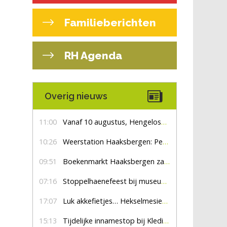
Familieberichten
RH Agenda
Overig nieuws
11:00
Vanaf 10 augustus, Hengelosestraat drie weken dicht voor doorgaand verkeer
10:26
Weerstation Haaksbergen: Perioden met zon en droog
09:51
Boekenmarkt Haaksbergen zaterdag 8 augustus, marktplein Haaksbergen
07:16
Stoppelhaenefeest bij museum De Lebbenbrugge
17:07
Luk akkefietjes… HekselmesienHarry
15:13
Tijdelijke innamestop bij Kledingbank Stefania