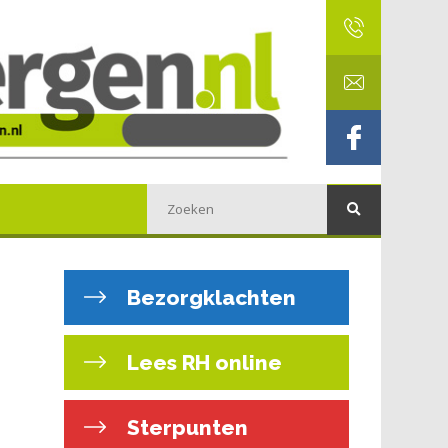
Bezorgklachten
Lees RH online
Sterpunten