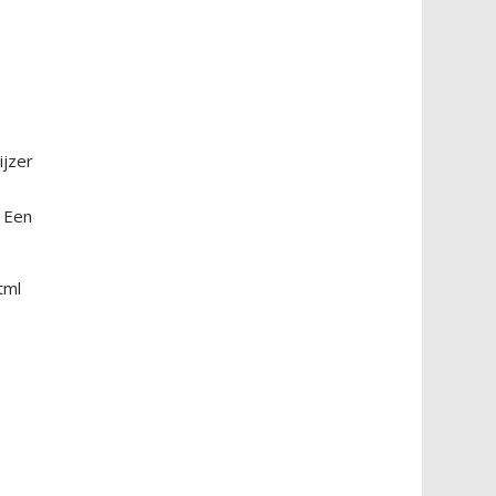
ijzer
. Een
tml