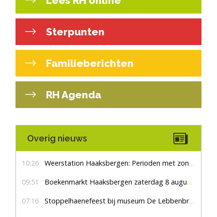
Lees RH online
Sterpunten
Familieberichten
RH Agenda
Overig nieuws
10:26
Weerstation Haaksbergen: Perioden met zon en droog
09:51
Boekenmarkt Haaksbergen zaterdag 8 augustus, marktplein Haaksbergen
07:16
Stoppelhaenefeest bij museum De Lebbenbrugge