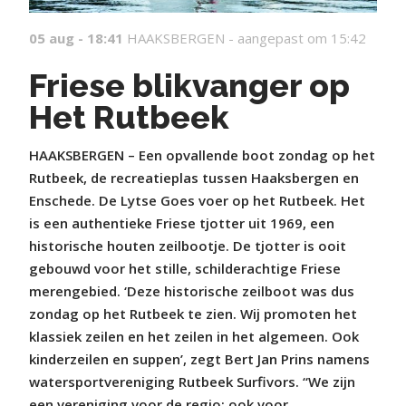
05 aug - 18:41
HAAKSBERGEN -
aangepast om 15:42
Friese blikvanger op
Het Rutbeek
HAAKSBERGEN – Een opvallende boot zondag op het
Rutbeek, de recreatieplas tussen Haaksbergen en
Enschede. De Lytse Goes voer op het Rutbeek. Het
is een authentieke Friese tjotter uit 1969, een
historische houten zeilbootje. De tjotter is ooit
gebouwd voor het stille, schilderachtige Friese
merengebied. ‘Deze historische zeilboot was dus
zondag op het Rutbeek te zien. Wij promoten het
klassiek zeilen en het zeilen in het algemeen. Ook
kinderzeilen en suppen’, zegt Bert Jan Prins namens
watersportvereniging Rutbeek Surfivors. “We zijn
een vereniging voor de regio: ook voor