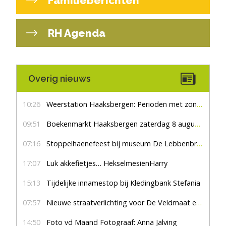
Familieberichten
RH Agenda
Overig nieuws
10:26
Weerstation Haaksbergen: Perioden met zon en droog
09:51
Boekenmarkt Haaksbergen zaterdag 8 augustus, marktplein Haaksbergen
07:16
Stoppelhaenefeest bij museum De Lebbenbrugge
17:07
Luk akkefietjes… HekselmesienHarry
15:13
Tijdelijke innamestop bij Kledingbank Stefania
07:57
Nieuwe straatverlichting voor De Veldmaat en De Pas
14:50
Foto vd Maand Fotograaf: Anna Jalving