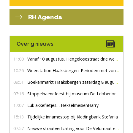
RH Agenda
Overig nieuws
11:00
Vanaf 10 augustus, Hengelosestraat drie weken dicht voor doorgaand verkeer
10:26
Weerstation Haaksbergen: Perioden met zon en droog
09:51
Boekenmarkt Haaksbergen zaterdag 8 augustus, marktplein Haaksbergen
07:16
Stoppelhaenefeest bij museum De Lebbenbrugge
17:07
Luk akkefietjes… HekselmesienHarry
15:13
Tijdelijke innamestop bij Kledingbank Stefania
07:57
Nieuwe straatverlichting voor De Veldmaat en De Pas