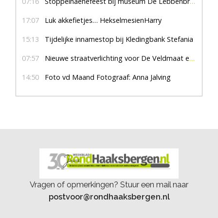
07:16
Stoppelhaenefeest bij museum De Lebbenbrugge
17:07
Luk akkefietjes… HekselmesienHarry
15:13
Tijdelijke innamestop bij Kledingbank Stefania
07:57
Nieuwe straatverlichting voor De Veldmaat en De Pas
14:50
Foto vd Maand Fotograaf: Anna Jalving
Vragen of opmerkingen? Stuur een mail naar
postvoor@rondhaaksbergen.nl