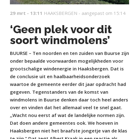
29 mrt - 13:11
HAAKSBERGEN -
aangepast om 15:14
‘Geen plek voor dit
soort windmolens’
BUURSE – Ten noorden en ten zuiden van Buurse zijn
onder bepaalde voorwaarden mogelijkheden voor
grootschalige windenergie in Haaksbergen. Dat is
de conclusie uit en haalbaarheidsonderzoek
waartoe de gemeente eerder dit jaar opdracht had
gegeven. Tegenstanders van de komst van
windmolens in Buurse denken daar toch heel anders
over en vinden dat het allemaal veel te snel gaat.
,,Wacht nou eerst af wat de landelijke normen zijn.
Dat doen andere gemeentes ook. We hoeven in
Haaksbergen niet het braafste jongetje van de klas
te zijn.” Dat zegt Albert Kraak in een reactie als